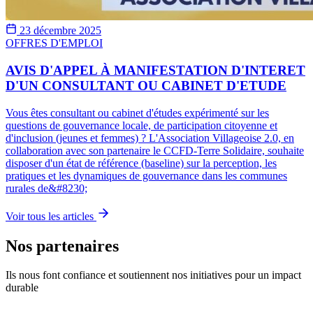
23 décembre 2025
OFFRES D'EMPLOI
AVIS D'APPEL À MANIFESTATION D'INTERET
D'UN CONSULTANT OU CABINET D'ETUDE
Vous êtes consultant ou cabinet d'études expérimenté sur les
questions de gouvernance locale, de participation citoyenne et
d'inclusion (jeunes et femmes) ? L'Association Villageoise 2.0, en
collaboration avec son partenaire le CCFD-Terre Solidaire, souhaite
disposer d'un état de référence (baseline) sur la perception, les
pratiques et les dynamiques de gouvernance dans les communes
rurales de&#8230;
Voir tous les articles
Nos partenaires
Ils nous font confiance et soutiennent nos initiatives pour un impact
durable