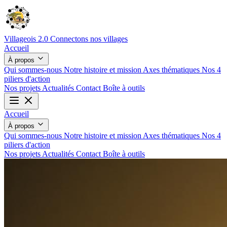
Villageois 2.0
Connectons nos villages
Accueil
À propos
Qui sommes-nous
Notre histoire et mission
Axes thématiques
Nos 4
piliers d'action
Nos projets
Actualités
Contact
Boîte à outils
Accueil
À propos
Qui sommes-nous
Notre histoire et mission
Axes thématiques
Nos 4
piliers d'action
Nos projets
Actualités
Contact
Boîte à outils