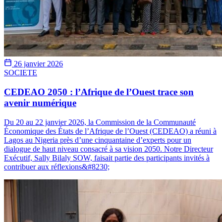
26 janvier 2026
SOCIETE
CEDEAO 2050 : l’Afrique de l’Ouest trace son
avenir numérique
Du 20 au 22 janvier 2026, la Commission de la Communauté
Économique des États de l’Afrique de l’Ouest (CEDEAO) a réuni à
Lagos au Nigeria près d’une cinquantaine d’experts pour un
dialogue de haut niveau consacré à sa vision 2050. Notre Directeur
Exécutif, Sally Bilaly SOW, faisait partie des participants invités à
contribuer aux réflexions&#8230;